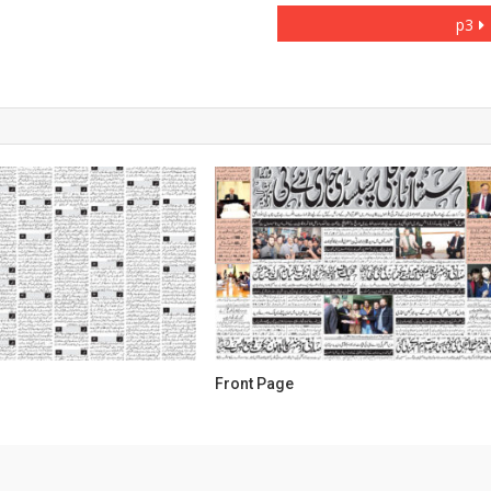
p3
Front Page