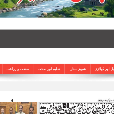
ل اور کھلاڑی
شوبز ستارے
تعلیم اور صحت
صنعت و زراعت