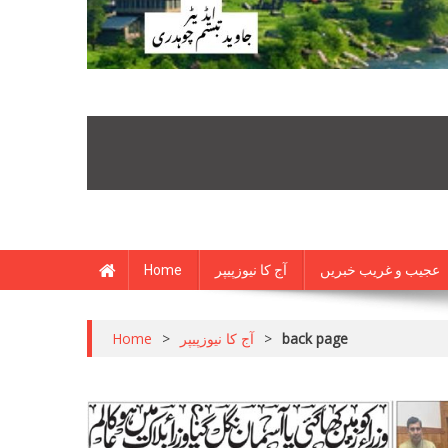
Home
آج کا نیوزپیپر
عجیب و غریب خبریں
Home
>
آج کا نیوزپیپر
>
back page