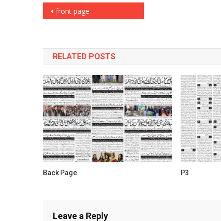
Post
front page
navigation
RELATED POSTS
Back Page
P3
Leave a Reply