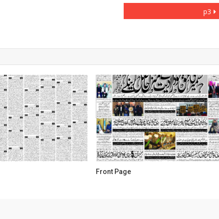
p3
Front Page