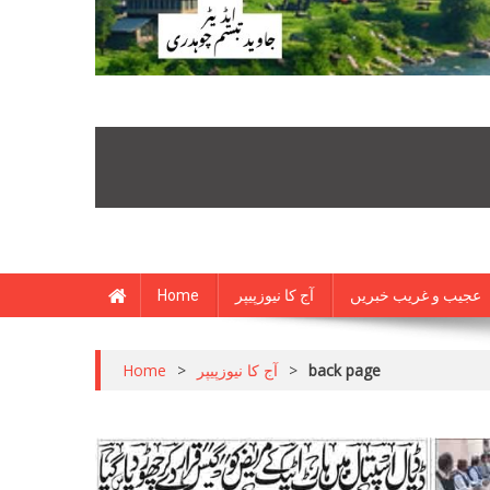
Home
آج کا نیوزپیپر
عجیب و غریب خبریں
Home
>
آج کا نیوزپیپر
>
back page