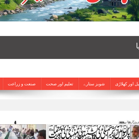
ل اور کھلاڑی
شوبز ستارے
تعلیم اور صحت
صنعت و زراعت