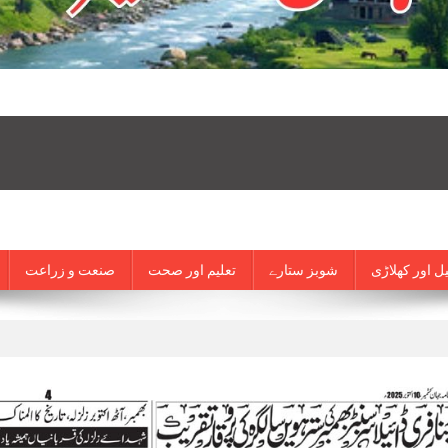
ل اور کھلاڑی
شوبز ستارے
تعلیم اور صحت
صنعت و زراعت