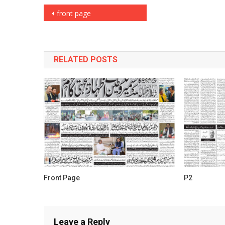
Post
front page
navigation
RELATED POSTS
Front Page
P2
Leave a Reply