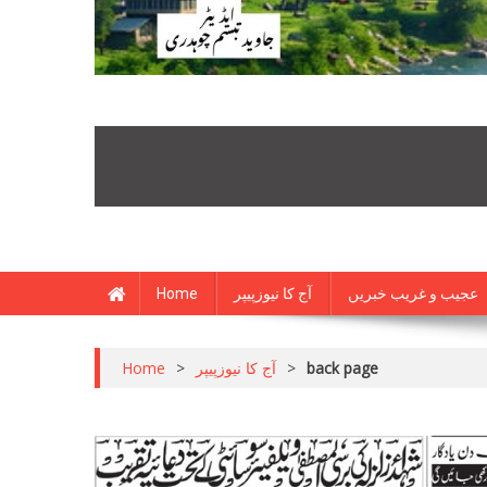
Home
آج کا نیوزپیپر
عجیب و غریب خبریں
Home
>
آج کا نیوزپیپر
>
back page