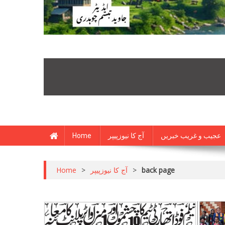
Home
آج کا نیوزپیپر
عجیب و غریب خبریں
Home
>
آج کا نیوزپیپر
>
back page