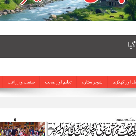
ل اور کھلاڑی
شوبز ستارے
تعلیم اور صحت
صنعت و زراعت