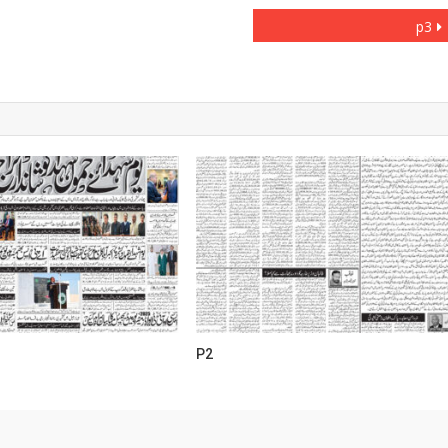
p3
P2