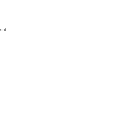
On
ent
Back
Page