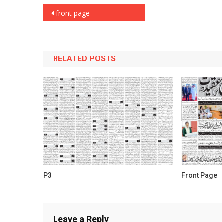
Post
front page
navigation
RELATED POSTS
P3
Front Page
Leave a Reply