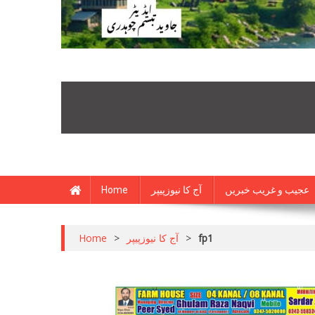
عجیب و غریب خبریں
آج کا نیوزپیپر
Home
fp1
>
آج کا نیوزپیپر
>
Home