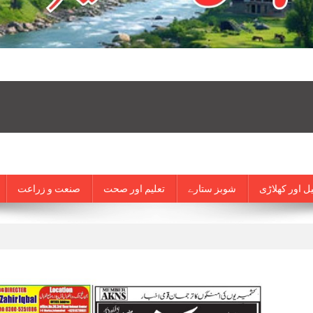
ل اور کھلاڑی
شوبز ستارے
تعلیم اور صحت
صنعت و زراعت