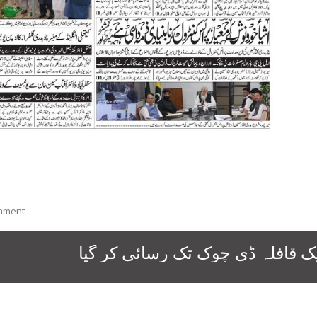
On
mment
Fp1