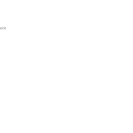
On
ent
P3