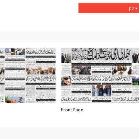
p2
Front Page