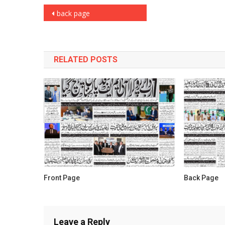
Post
back page
navigation
RELATED POSTS
Front Page
Back Page
Leave a Reply