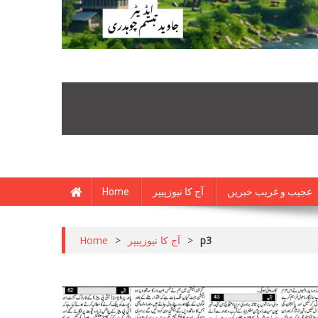
Home
آج کا نیوزپیپر
عجیب و غریب خبریں
Home
>
آج کا نیوزپیپر
>
p3