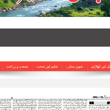
ل اور کھلاڑی
شوبز ستارے
تعلیم اور صحت
صنعت و زراعت