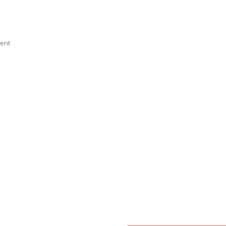
On
ent
P2