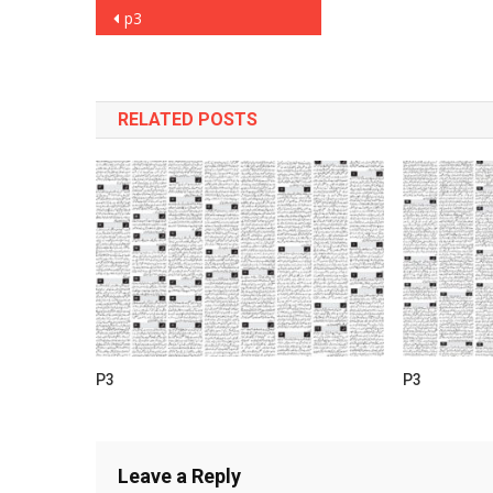
Post
p3
navigation
RELATED POSTS
P3
P3
Leave a Reply