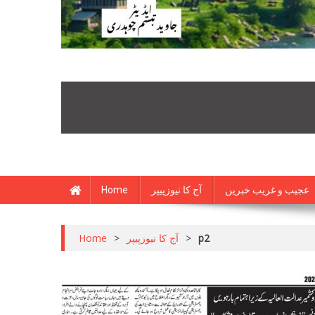
Home
آج کا نیوزپیپر
عجیب و غریب خبریں
Home
>
آج کا نیوزپیپر
>
p2