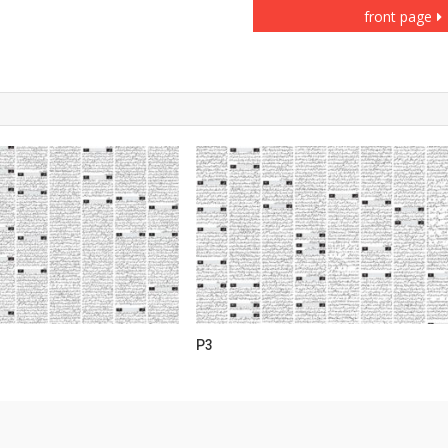
front page
P3