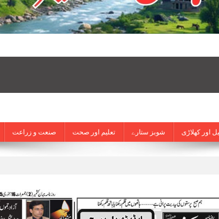
ل اور کھلاڑی
شوبز ستارے
تعلیم اور صحت
صنعت و زراعت