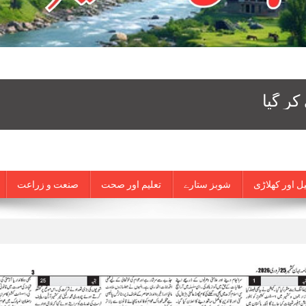
ل اور کھلاڑی
شوبز ستارے
تعلیم اور صحت
صنعت و زراعت