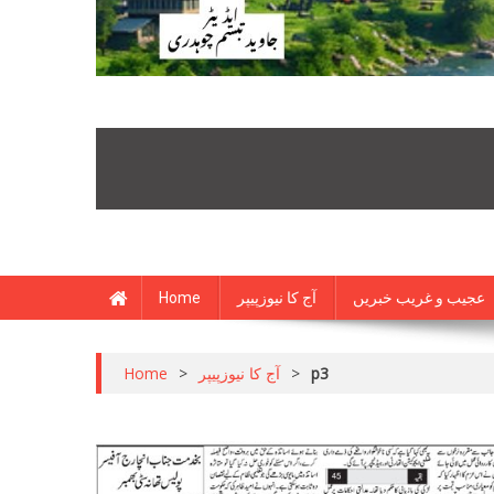
Home
آج کا نیوزپیپر
عجیب و غریب خبریں
Home
>
آج کا نیوزپیپر
>
p3