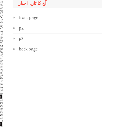
آج کا تازہ اخبار
front page
p2
p3
back page