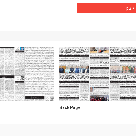
p2
Back Page