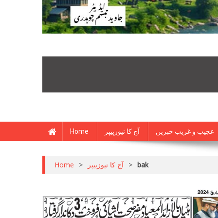
Home
آج کا نیوزپیپر
عجیب و غریب خبریں
Home
>
آج کا نیوزپیپر
>
bak