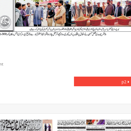
On
nt
Bak
p2