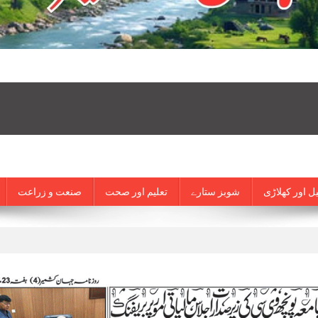
ل اور کھلاڑی
شوبز ستارے
تعلیم اور صحت
صنعت و زراعت