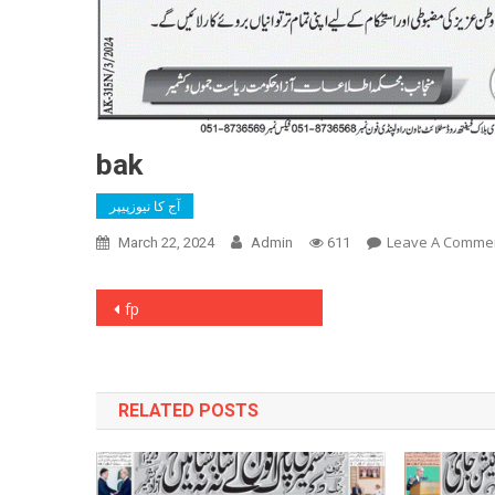
bak
آج کا نیوزپیپر
Leave A Comme
March 22, 2024
Admin
611
Post
fp
navigation
RELATED POSTS