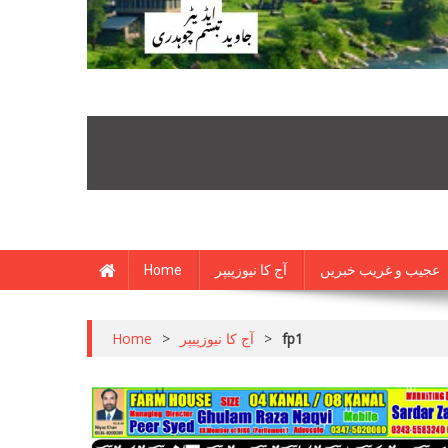
Home
آج کا نیوزپیپر
عجیب و غریب خبریں
Home
>
آج کا نیوزپیپر
>
fp1