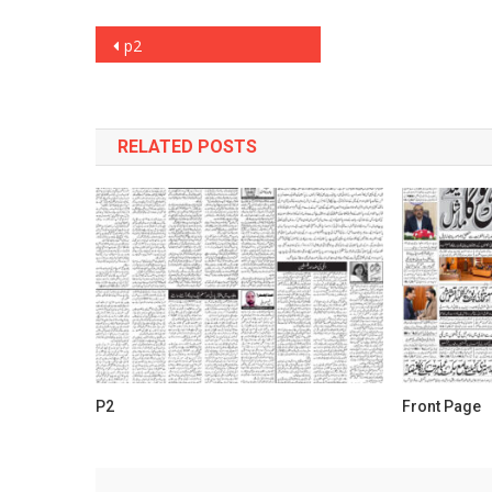
Post
p2
navigation
RELATED POSTS
P2
Front Page