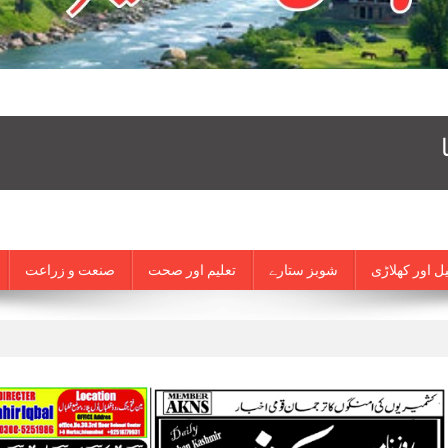
ل اور کھلاڑی
شوبز ستارے
تعلیم اور صحت
صنعت و زراعت