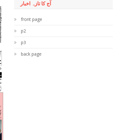
آج کا تازہ اخبار
front page
p2
p3
back page