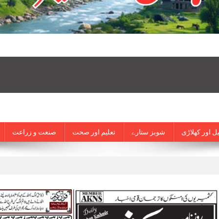
ل اور کھلاڑی
شوبز ستارے
تعلیم اور صحت
صنعت و زراعت