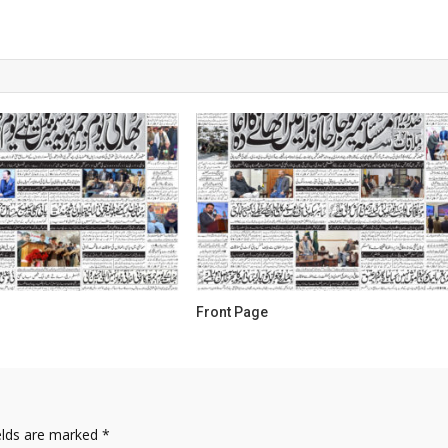
Front Page
elds are marked
*