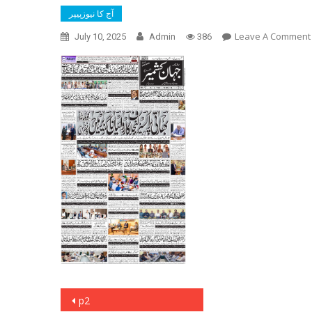
آج کا نیوزپیپر
Leave A Comment
July 10, 2025
Admin
386
Post
p2