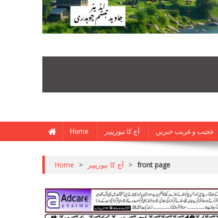
Home
آج کا نیوزپیپر
عجیب و غریب خبریں
Home
>
آج کا نیوزپیپر
>
front page