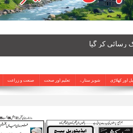
ل اور کھلاڑی
شوبز ستارے
تعلیم اور صحت
صنعت و زراعت