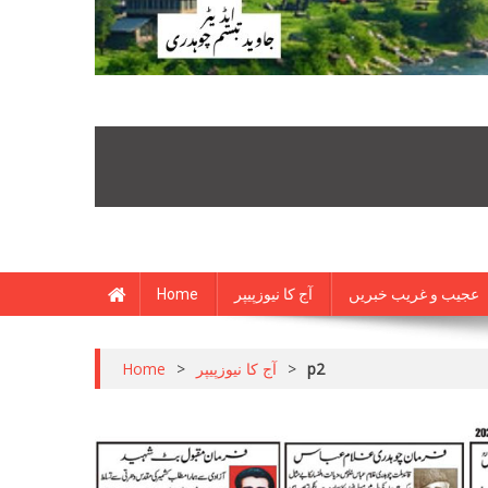
Home
آج کا نیوزپیپر
عجیب و غریب خبریں
Home
>
آج کا نیوزپیپر
>
p2