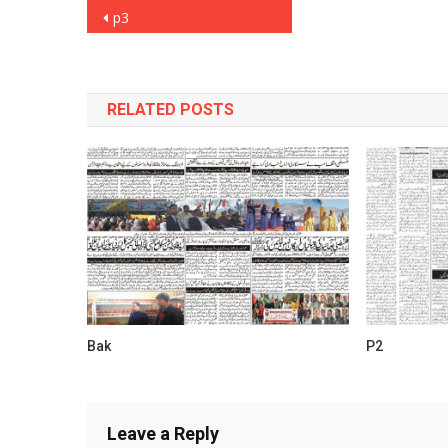
Post
p3
navigation
RELATED POSTS
Bak
P2
Leave a Reply