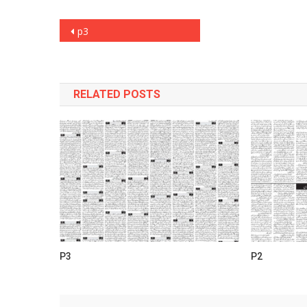
Post
p3
navigation
RELATED POSTS
P3
P2