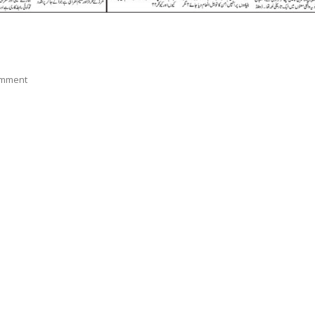
On
omment
P2