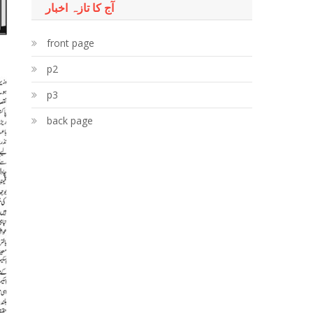
آج کا تازہ اخبار
front page
p2
p3
back page