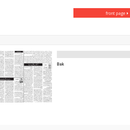
front page
Bak