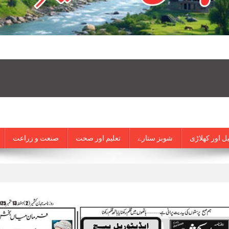
ل اور کھلاڑی
شوبز ستارے
تعلیم اور صحت
صنعت و زراعت