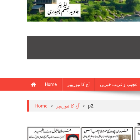
Home
آج کا نیوزپیپر
عجیب و غریب خبریں
Home
>
آج کا نیوزپیپر
>
p2