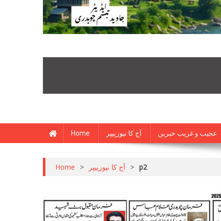
Home
آج کا نیوزپیپر
عجیب و غریب خبریں
Home
>
آج کا نیوزپیپر
>
p2