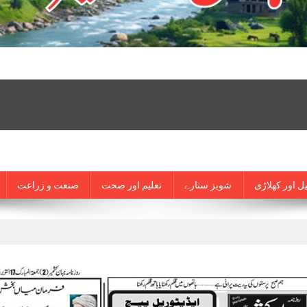
ل اور کھلاڑی
شوبز ستارے
تعلیم اور صحت
صنعت و زراعت