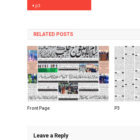
Post
p3
navigation
RELATED POSTS
Front Page
P3
Leave a Reply