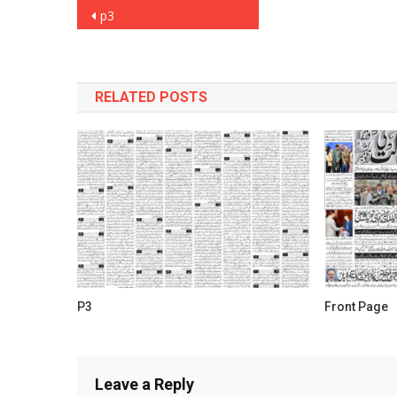
Post
p3
navigation
RELATED POSTS
P3
Front Page
Leave a Reply