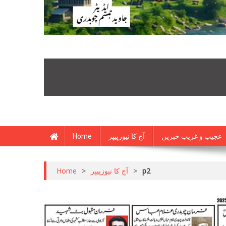
Home
آج کا نیوزپیپر
عجیب و غریب خبریں
Home
>
آج کا نیوزپیپر
>
p2