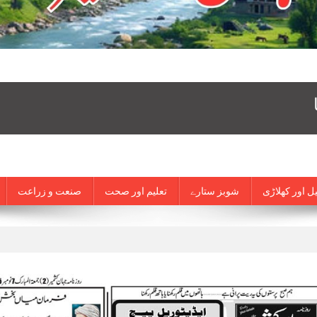
ل اور کھلاڑی
شوبز ستارے
تعلیم اور صحت
صنعت و زراعت