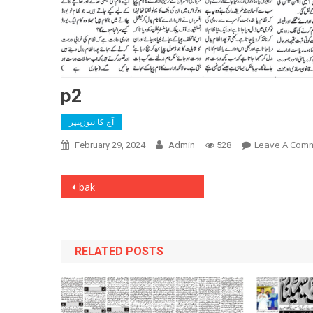
p2
آج کا نیوزپیپر
Leave A Com
February 29, 2024
Admin
528
Post
bak
navigation
RELATED POSTS