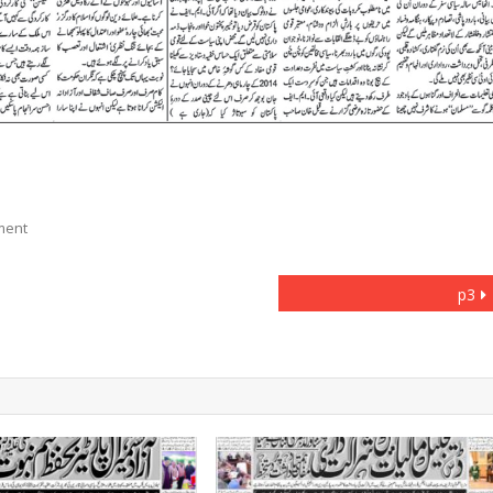
On
ment
P2
p3