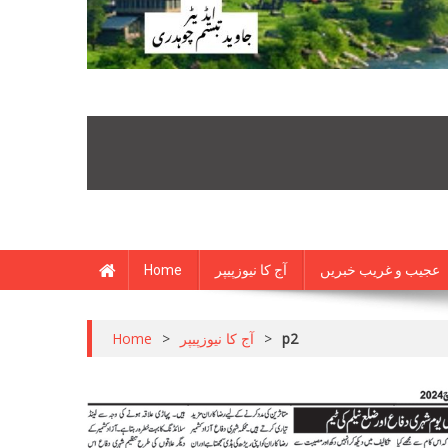
Home
آج کا نیوزپیپر
عجیب و غریب خبریں
Home
>
آج کا نیوزپیپر
>
p2