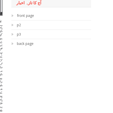
آج کا تازہ اخبار
front page
p2
p3
back page