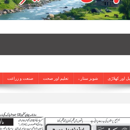
ل اور کھلاڑی
شوبز ستارے
تعلیم اور صحت
صنعت و زراعت