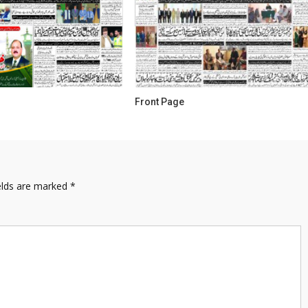
Front Page
elds are marked
*