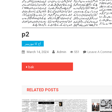
p2
آج کا نیوزپیپر
Leave A Comme
March 14, 2024
Admin
551
Post
bak
navigation
RELATED POSTS