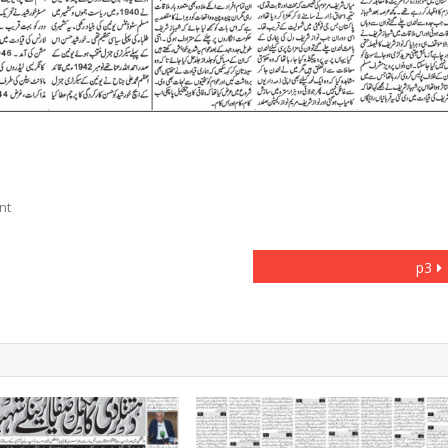
On
nt
P2
p3