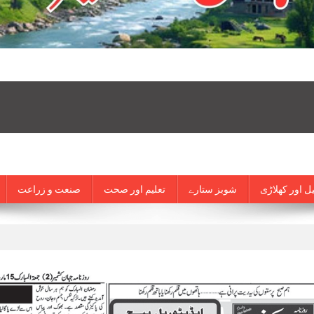
ل اور کھلاڑی
شوبز ستارے
تعلیم اور صحت
صنعت و زراعت