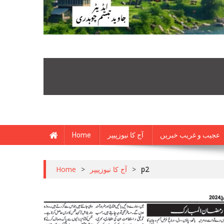
Home
آج کا نیوزپیپر
عجیب و غریب خبریں
Home
>
آج کا نیوزپیپر
>
p2