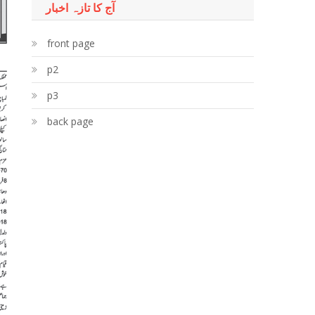
آج کا تازہ اخبار
front page
p2
p3
back page