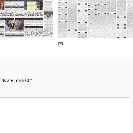
P3
elds are marked
*