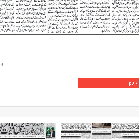
On
nt
P2
p3