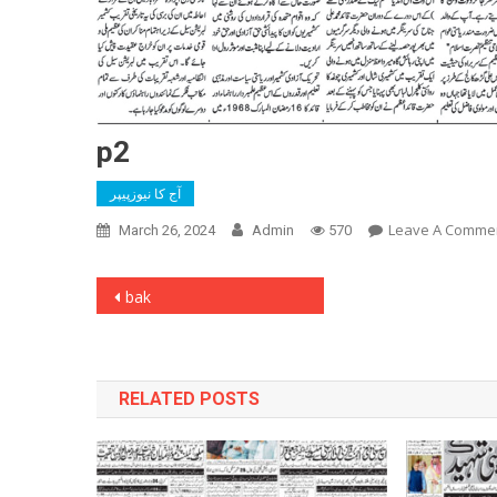
p2
آج کا نیوزپیپر
Leave A Comme
March 26, 2024
Admin
570
Post
bak
navigation
RELATED POSTS