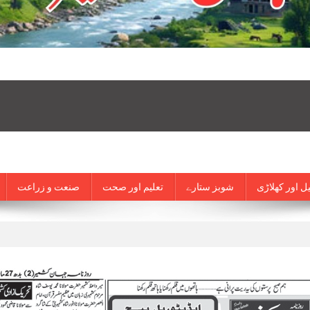
ل اور کھلاڑی
شوبز ستارے
تعلیم اور صحت
صنعت و زراعت