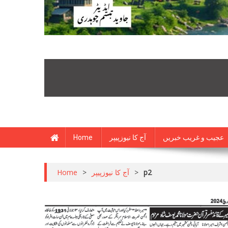
Home
آج کا نیوزپیپر
عجیب و غریب خبریں
Home
>
آج کا نیوزپیپر
>
p2