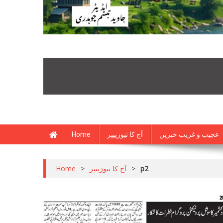
Home
آج کا نیوزپیپر
عجیب و غریب خبریں
Home
>
آج کا نیوزپیپر
>
p2