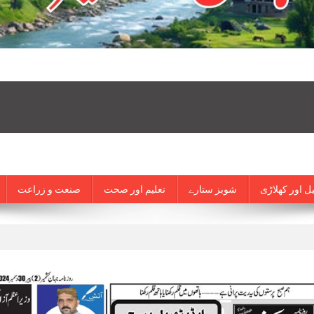
ل اور کھلاڑی
شوبز ستارے
تعلیم اور صحت
صنعت و زراعت