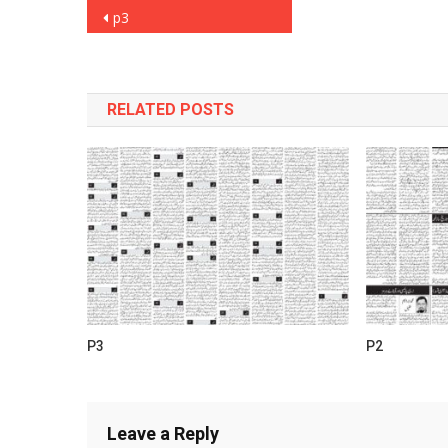
Post
p3
navigation
RELATED POSTS
P3
P2
Leave a Reply