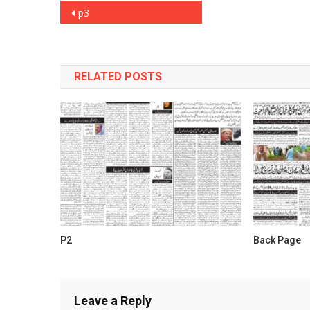
Post
p3
navigation
RELATED POSTS
P2
Back Page
Leave a Reply