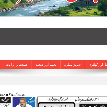
ل اور کھلاڑی
شوبز ستارے
تعلیم اور صحت
صنعت و زراعت