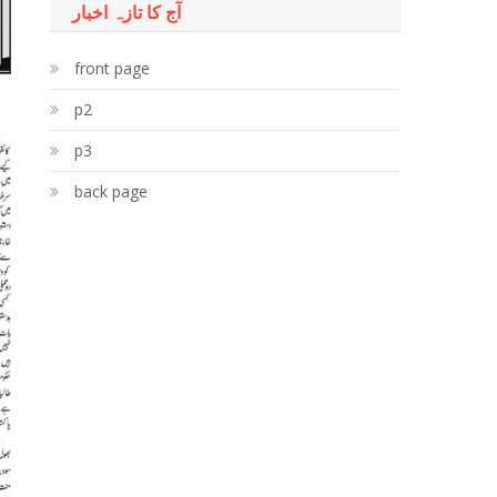
آج کا تازہ اخبار
front page
p2
p3
back page