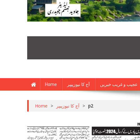
Home
آج کا نیوزپیپر
عجیب و غریب خبریں
Home
>
آج کا نیوزپیپر
>
p2