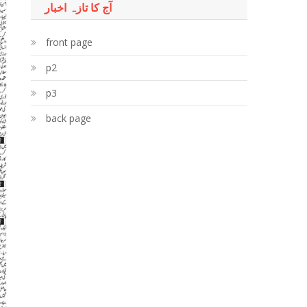
آج کا تازہ اخبار
front page
p2
p3
back page