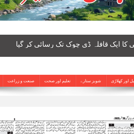
ل اور کھلاڑی
شوبز ستارے
تعلیم اور صحت
صنعت و زراعت