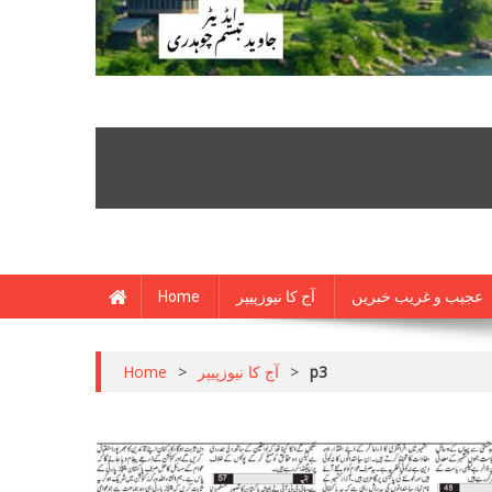
Home
آج کا نیوزپیپر
عجیب و غریب خبریں
Home
>
آج کا نیوزپیپر
>
p3