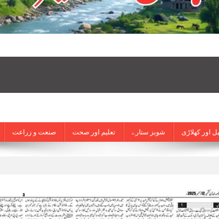
ل اور کھلاڑی
شوبز ستارے
تعلیم اور صحت
صنعت و زراعت