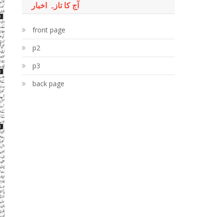
آج کا تازہ اخبار
front page
p2
p3
back page