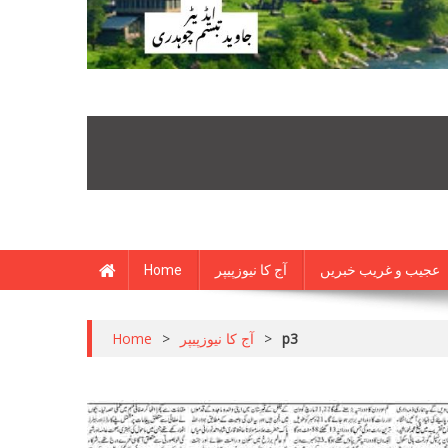
Home
آج کا نیوزپیپر
عجیب و غریب خبریں
Home
>
آج کا نیوزپیپر
>
p3