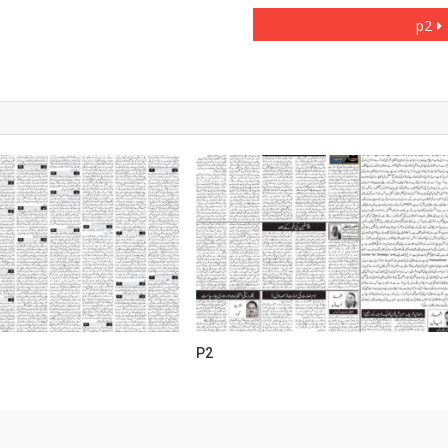
p2
P2