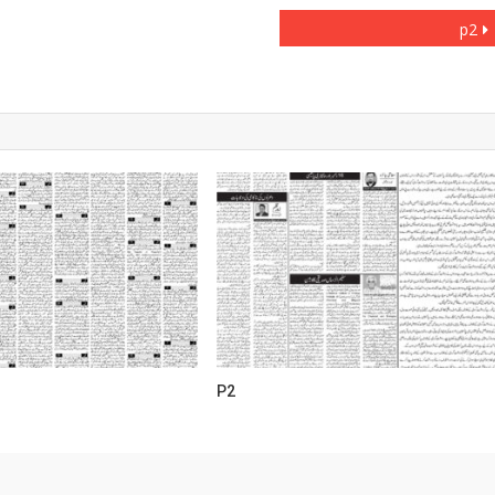
p2
P2