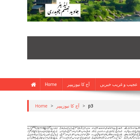
Home
آج کا نیوزپیپر
عجیب و غریب خبریں
Home
>
آج کا نیوزپیپر
>
p3