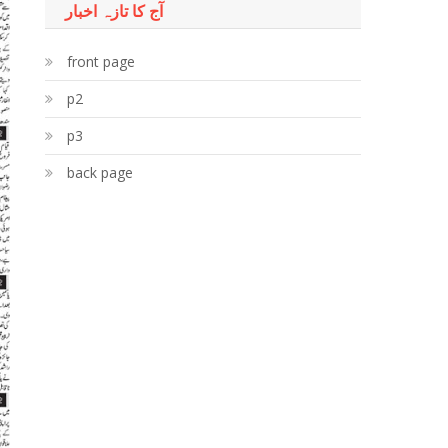
آج کا تازہ اخبار
front page
p2
p3
back page