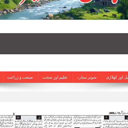
ل اور کھلاڑی
شوبز ستارے
تعلیم اور صحت
صنعت و زراعت