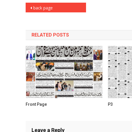
Post
back page
navigation
RELATED POSTS
Front Page
P3
Leave a Reply