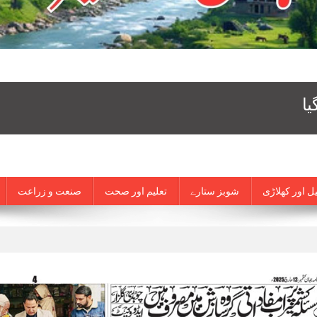
ل اور کھلاڑی
شوبز ستارے
تعلیم اور صحت
صنعت و زراعت