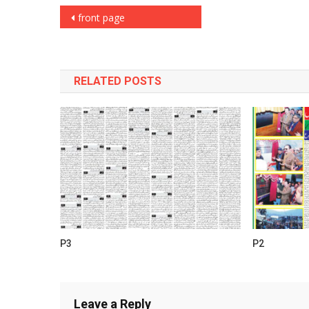
Post
front page
navigation
RELATED POSTS
P3
P2
Leave a Reply