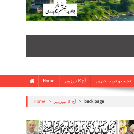
Home
آج کا نیوزپیپر
عجیب و غریب خبریں
Home
>
آج کا نیوزپیپر
>
back page