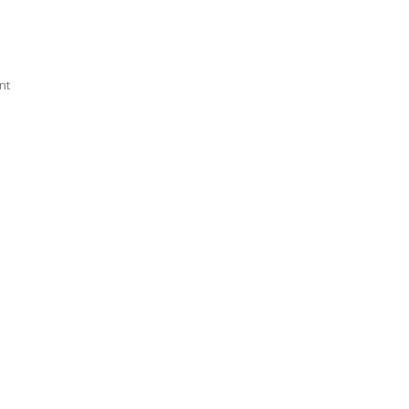
On
nt
Back
Page