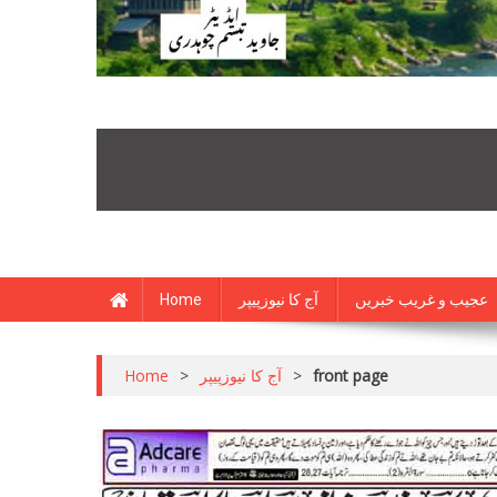
Home
آج کا نیوزپیپر
عجیب و غریب خبریں
Home
>
آج کا نیوزپیپر
>
front page