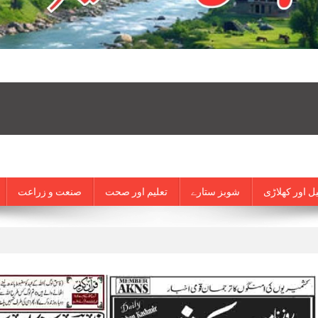
ل اور کھلاڑی
شوبز ستارے
تعلیم اور صحت
صنعت و زراعت