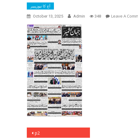
آج کا نیوزپیپر
Leave A Com
October 13, 2025
Admin
348
Post
p2