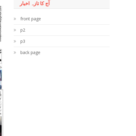
آج کا تازہ اخبار
front page
p2
p3
back page