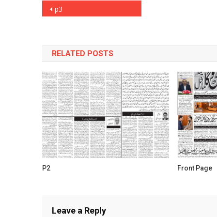
Post
p3
navigation
RELATED POSTS
P2
Front Page
Leave a Reply