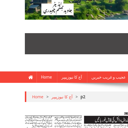
Home
آج کا نیوزپیپر
عجیب و غریب خبریں
Home
>
آج کا نیوزپیپر
>
p2