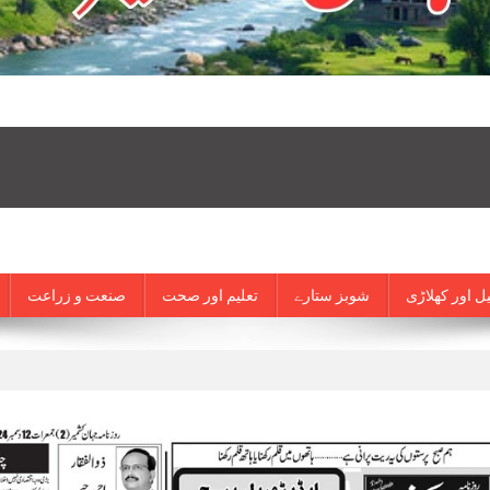
ل اور کھلاڑی
شوبز ستارے
تعلیم اور صحت
صنعت و زراعت