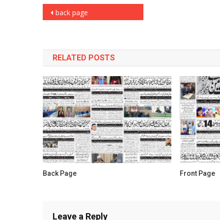
Post
back page
navigation
RELATED POSTS
Back Page
Front Page
Leave a Reply