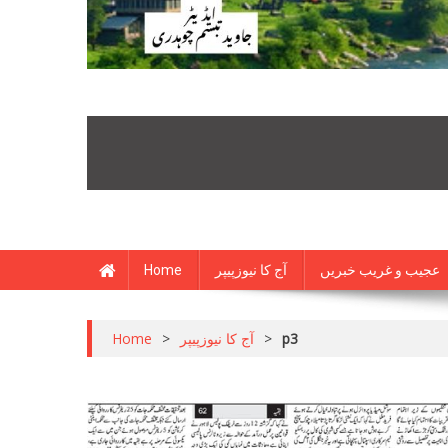
Home
آج کا نیوزپیپر
عجیب و غریب خبریں
Home
>
آج کا نیوزپیپر
>
p3