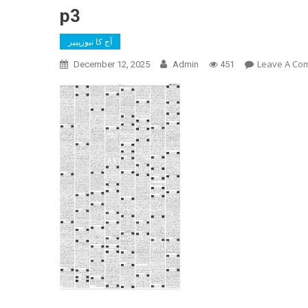
p3
آج کا نیوزپیپر
Leave A Co
December 12, 2025
Admin
451